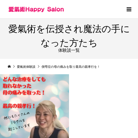
愛氣術を伝授され魔法の手に
なった方たち
体験談一覧
愛氣術体験談
側弯症の母の痛みを取り最高の親孝行を！