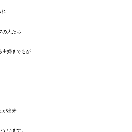
られ
フの人たち
る主婦までもが
とが出来
いています。